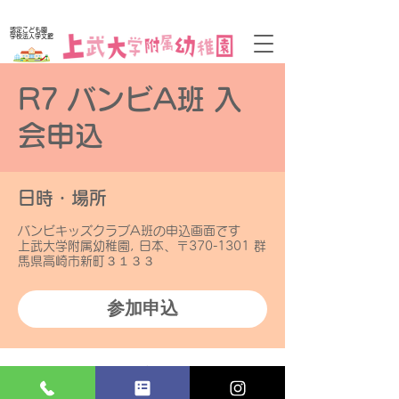
０歳
通
幼稚園
から
える
※1０か月
認定こども園
学校法人学文館
R7 バンビA班 入
会申込
日時・場所
バンビキッズクラブA班の申込画面です
上武大学附属幼稚園, 日本、〒370-1301 群
馬県高崎市新町３１３３
参加申込
​学校法人学文館 認定こども園
上武大学附属幼稚園